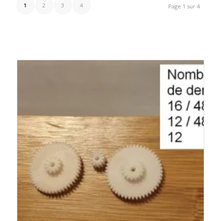
1
2
3
4
Page 1 sur 4