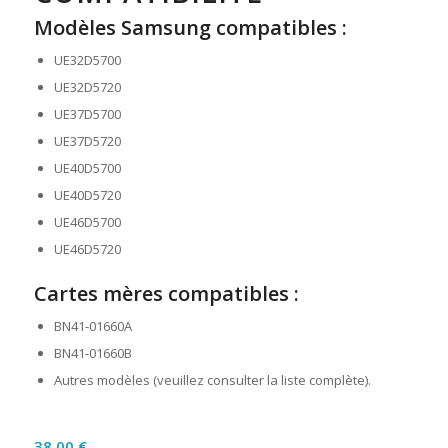
Modèles Samsung compatibles :
UE32D5700
UE32D5720
UE37D5700
UE37D5720
UE40D5700
UE40D5720
UE46D5700
UE46D5720
Cartes mères compatibles :
BN41-01660A
BN41-01660B
Autres modèles (veuillez consulter la liste complète).
38,00
€