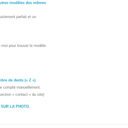
autres modèles des mêmes
justement parfait et un
-moi pour trouver le modèle
bre de dents (« Z »)
.
tre compté manuellement.
section « contact » du site)
 SUR LA PHOTO.