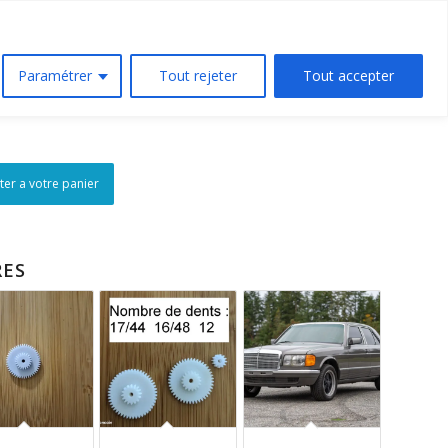
/// Contact
Suivi de commandes
Paramétrer
Tout rejeter
Tout accepter
ter a votre panier
RES