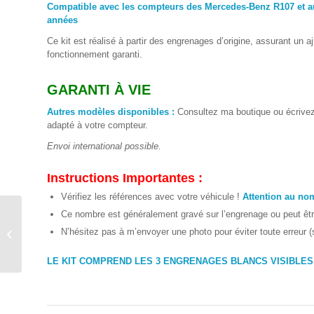
Compatible avec les compteurs des Mercedes-Benz R107 et 
années
Ce kit est réalisé à partir des engrenages d’origine, assurant un a
fonctionnement garanti.
GARANTI À VIE
Autres modèles disponibles :
Consultez ma boutique ou écrivez
adapté à votre compteur.
Envoi international possible.
Instructions Importantes :
Vérifiez les références avec votre véhicule !
Attention au nom
Prestation réparation
Ce nombre est généralement gravé sur l’engrenage ou peut ê
TV Samsung
N’hésitez pas à m’envoyer une photo pour éviter toute erreur (
UE32D5700 UE40D5700
UE46D5700
LE KIT COMPREND LES 3 ENGRENAGES BLANCS VISIBLES