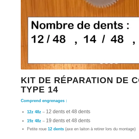
1
KIT DE RÉPARATION DE 
TYPE 14
Comprend engrenages :
12 dents et 48 dents
12z 48z
–
19 dents et 48 dents
19z 48z
–
Petite roue
12 dents
(axe en laiton à retirer lors du montage)