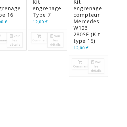
Kit
Kit
grenage
engrenage
engrenage
pe 16
Type 7
compteur
Mercedes
00
€
12,00
€
W123
280SE (Kit
Voir
Voir
type 15)
mander
les
Commander
les
détails
détails
12,00
€
Voir
Commander
les
détails