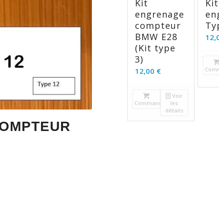
Kit
Kit
engrenage
en
compteur
Ty
BMW E28
12,
(Kit type
3)
Com
12,00
€
Voir
2
3
4
Commander
les
détails
COMPTEUR