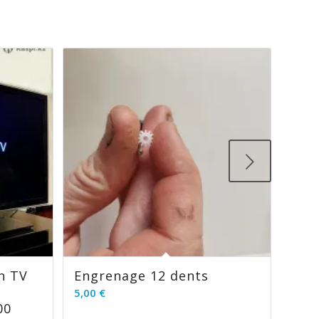
Suivant
n TV
Engrenage 12 dents
5,00
€
00