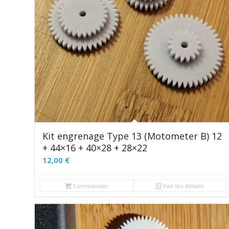
Kit engrenage Type 13 (Motometer B) 12
+ 44×16 + 40×28 + 28×22
12,00
€
Commander
Voir les détails